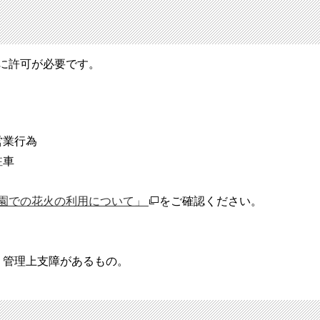
に許可が必要です。
営業行為
駐車
園での花火の利用について」
をご確認ください。
、管理上支障があるもの。